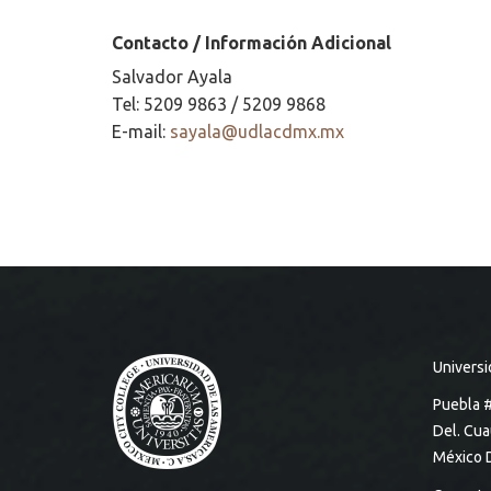
Contacto / Información Adicional
Salvador Ayala
Tel: 5209 9863 / 5209 9868
E-mail:
sayala@udlacdmx.mx
Universi
Puebla 
Del. Cu
México 