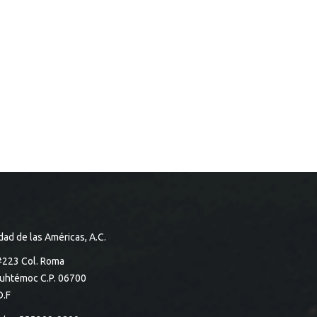
dad de las Américas, A.C.
#223 Col. Roma
auhtémoc C.P. 06700
D.F