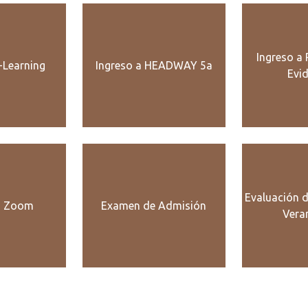
Ingreso a 
-Learning
Ingreso a HEADWAY 5a
Evi
Evaluación 
a Zoom
Examen de Admisión
Vera