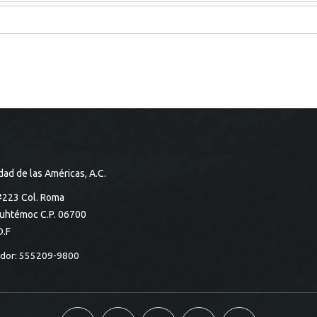
dad de las Américas, A.C.
#223 Col. Roma
auhtémoc C.P. 06700
D.F
dor: 555209-9800